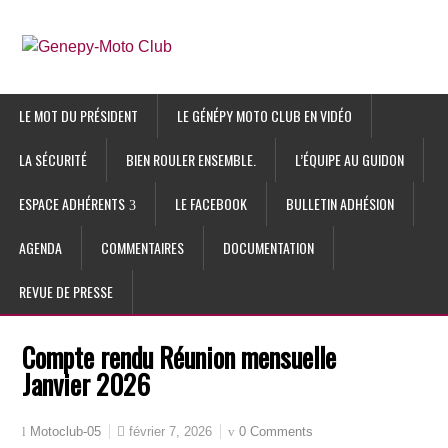
LE MOT DU PRÉSIDENT
LE GÉNÉPY MOTO CLUB EN VIDÉO
LA SÉCURITÉ
BIEN ROULER ENSEMBLE.
L’ÉQUIPE AU GUIDON
ESPACE ADHÉRENTS
LE FACEBOOK
BULLETIN ADHÉSION
AGENDA
COMMENTAIRES
DOCUMENTATION
REVUE DE PRESSE
Compte rendu Réunion mensuelle
Janvier 2026
février 7, 2026
0 Comments
Motoclub-05