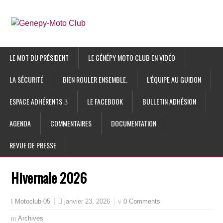
LE MOT DU PRÉSIDENT
LE GÉNÉPY MOTO CLUB EN VIDÉO
LA SÉCURITÉ
BIEN ROULER ENSEMBLE.
L’ÉQUIPE AU GUIDON
ESPACE ADHÉRENTS
LE FACEBOOK
BULLETIN ADHÉSION
AGENDA
COMMENTAIRES
DOCUMENTATION
REVUE DE PRESSE
Hivernale 2026
janvier 23, 2026
0 Comments
Motoclub-05
Archives