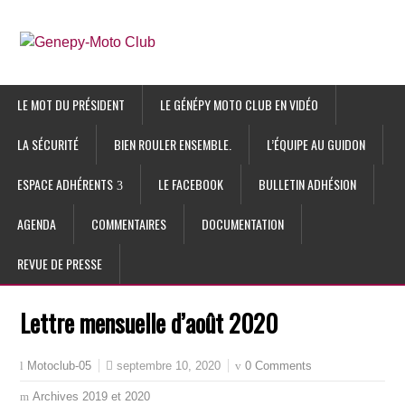
LE MOT DU PRÉSIDENT
LE GÉNÉPY MOTO CLUB EN VIDÉO
LA SÉCURITÉ
BIEN ROULER ENSEMBLE.
L’ÉQUIPE AU GUIDON
ESPACE ADHÉRENTS
LE FACEBOOK
BULLETIN ADHÉSION
AGENDA
COMMENTAIRES
DOCUMENTATION
REVUE DE PRESSE
Lettre mensuelle d’août 2020
septembre 10, 2020
0 Comments
Motoclub-05
Archives 2019 et 2020