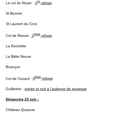
er
Le col du Noyer :
1
refuge
St Bonnet
St Laurent du Cros
ème
Col de Manse :
2
refuge
La Rochette
La Bâtie Neuve
Briançon
ème
Col de l’Izoard :
3
refuge
Guillestre :
soirée et nuit à l’auberge de jeunesse
Dimanche 23 juin :
Château Queyras