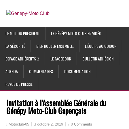
LE MOT DU PRÉSIDENT
LE GÉNÉPY MOTO CLUB EN VIDÉO
LA SÉCURITÉ
BIEN ROULER ENSEMBLE.
L’ÉQUIPE AU GUIDON
ESPACE ADHÉRENTS
LE FACEBOOK
BULLETIN ADHÉSION
AGENDA
COMMENTAIRES
DOCUMENTATION
REVUE DE PRESSE
Invitation à l’Assemblée Générale du
Génépy Moto-Club Gapençais
octobre 2, 2019
0 Comments
Motoclub-05