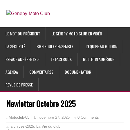
LE MOT DU PRÉSIDENT
LE GÉNÉPY MOTO CLUB EN VIDÉO
LA SÉCURITÉ
BIEN ROULER ENSEMBLE.
L’ÉQUIPE AU GUIDON
ESPACE ADHÉRENTS
LE FACEBOOK
BULLETIN ADHÉSION
AGENDA
COMMENTAIRES
DOCUMENTATION
REVUE DE PRESSE
Newletter Octobre 2025
novembre 27, 2025
0 Comments
Motoclub-05
archives-2025
,
La Vie du club
,