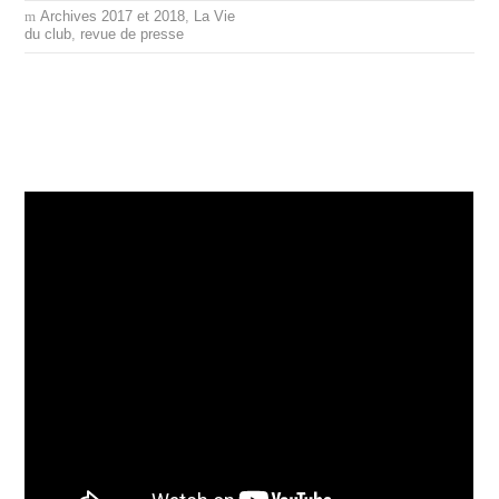
Archives 2017 et 2018
,
La Vie
du club
,
revue de presse