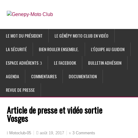
LE MOT DU PRÉSIDENT
LE GÉNÉPY MOTO CLUB EN VIDÉO
LA SÉCURITÉ
BIEN ROULER ENSEMBLE.
L’ÉQUIPE AU GUIDON
ESPACE ADHÉRENTS
LE FACEBOOK
BULLETIN ADHÉSION
AGENDA
COMMENTAIRES
DOCUMENTATION
REVUE DE PRESSE
Article de presse et vidéo sortie
Vosges
août 19, 2017
3 Comments
Motoclub-05