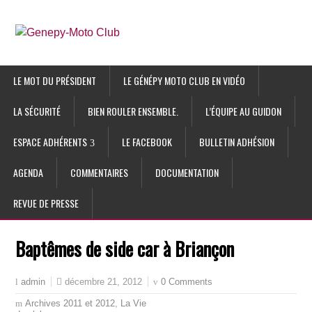
LE MOT DU PRÉSIDENT
LE GÉNÉPY MOTO CLUB EN VIDÉO
LA SÉCURITÉ
BIEN ROULER ENSEMBLE.
L’ÉQUIPE AU GUIDON
ESPACE ADHÉRENTS
LE FACEBOOK
BULLETIN ADHÉSION
AGENDA
COMMENTAIRES
DOCUMENTATION
REVUE DE PRESSE
Baptêmes de side car à Briançon
décembre 21, 2012
0 Comments
admin
Archives 2011 et 2012
,
La Vie