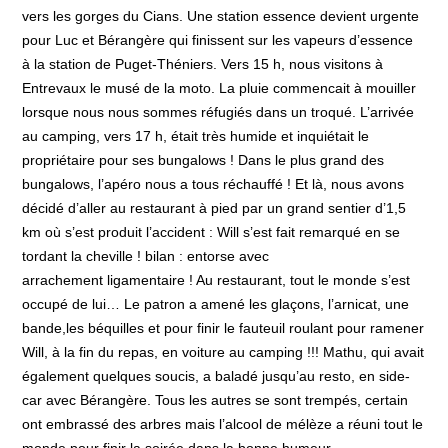
vers les gorges du Cians. Une station essence devient urgente
pour Luc et Bérangère qui finissent sur les vapeurs d’essence
à la station de Puget-Théniers. Vers 15 h, nous visitons à
Entrevaux le musé de la moto. La pluie commencait à mouiller
lorsque nous nous sommes réfugiés dans un troqué. L’arrivée
au camping, vers 17 h, était très humide et inquiétait le
propriétaire pour ses bungalows ! Dans le plus grand des
bungalows, l’apéro nous a tous réchauffé ! Et là, nous avons
décidé d’aller au restaurant à pied par un grand sentier d’1,5
km où s’est produit l’accident : Will s’est fait remarqué en se
tordant la cheville ! bilan : entorse avec
arrachement ligamentaire ! Au restaurant, tout le monde s’est
occupé de lui… Le patron a amené les glaçons, l’arnicat, une
bande,les béquilles et pour finir le fauteuil roulant pour ramener
Will, à la fin du repas, en voiture au camping !!! Mathu, qui avait
également quelques soucis, a baladé jusqu’au resto, en side-
car avec Bérangère. Tous les autres se sont trempés, certain
ont embrassé des arbres mais l’alcool de mélèze a réuni tout le