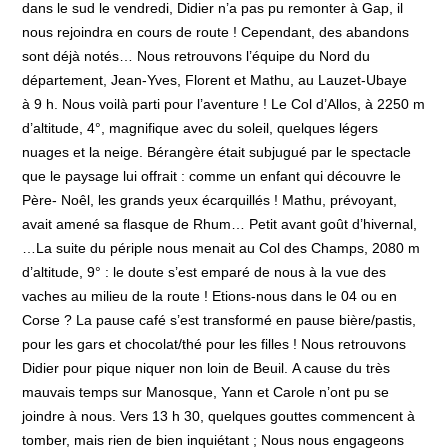
dans le sud le vendredi, Didier n’a pas pu remonter à Gap, il
nous rejoindra en cours de route ! Cependant, des abandons
sont déjà notés… Nous retrouvons l’équipe du Nord du
département, Jean-Yves, Florent et Mathu, au Lauzet-Ubaye
à 9 h. Nous voilà parti pour l’aventure ! Le Col d’Allos, à 2250 m
d’altitude, 4°, magnifique avec du soleil, quelques légers
nuages et la neige. Bérangère était subjugué par le spectacle
que le paysage lui offrait : comme un enfant qui découvre le
Père- Noêl, les grands yeux écarquillés ! Mathu, prévoyant,
avait amené sa flasque de Rhum… Petit avant goût d’hivernal,
…La suite du périple nous menait au Col des Champs, 2080 m
d’altitude, 9° : le doute s’est emparé de nous à la vue des
vaches au milieu de la route ! Etions-nous dans le 04 ou en
Corse ? La pause café s’est transformé en pause bière/pastis,
pour les gars et chocolat/thé pour les filles ! Nous retrouvons
Didier pour pique niquer non loin de Beuil. A cause du très
mauvais temps sur Manosque, Yann et Carole n’ont pu se
joindre à nous. Vers 13 h 30, quelques gouttes commencent à
tomber, mais rien de bien inquiétant ; Nous nous engageons