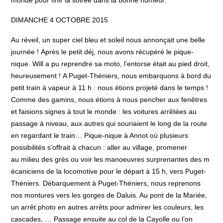
monde pour finir la soirée dans la bonne humeur.
DIMANCHE 4 OCTOBRE 2015
Au réveil, un super ciel bleu et soleil nous annonçait une belle
journée ! Après le petit déj, nous avons récupéré le pique-
nique. Will a pu reprendre sa moto, l’entorse était au pied droit,
heureusement ! A Puget-Théniers, nous embarquons à bord du
petit train à vapeur à 11 h : nous étions projeté dans le temps !
Comme des gamins, nous étions à nous pencher aux fenêtres
et faisions signes à tout le monde : les voitures arrêtées au
passage à niveau, aux autres qui souriaient le long de la route
en regardant le train… Pique-nique à Annot où plusieurs
possibilités s’offrait à chacun : aller au village, promener
au milieu des grès ou voir les manoeuvres surprenantes des m
écaniciens de la locomotive pour le départ à 15 h, vers Puget-
Théniers. Débarquement à Puget-Théniers, nous reprenons
nos montures vers les gorges de Daluis. Au pont de la Mariée,
un arrêt photo en autres arrêts pour admirer les couleurs, les
cascades, … Passage ensuite au col de la Cayolle ou l’on