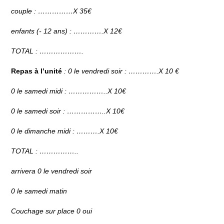
couple : ……………X 35€
enfants (- 12 ans) : ………….X 12€
TOTAL : ……………….
Repas à l’unité
:
0
le vendredi soir : ………….X 10 €
0
le samedi midi : ……………..X 10€
0
le samedi soir : ……………..X 10€
0
le dimanche midi : ……….X 10€
TOTAL : ……………..
arrivera
0
le vendredi soir
0
le samedi matin
Couchage sur place
0
oui