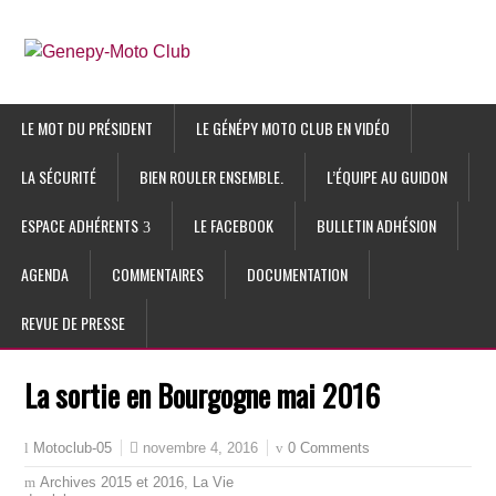
LE MOT DU PRÉSIDENT
LE GÉNÉPY MOTO CLUB EN VIDÉO
LA SÉCURITÉ
BIEN ROULER ENSEMBLE.
L’ÉQUIPE AU GUIDON
ESPACE ADHÉRENTS
LE FACEBOOK
BULLETIN ADHÉSION
AGENDA
COMMENTAIRES
DOCUMENTATION
REVUE DE PRESSE
La sortie en Bourgogne mai 2016
novembre 4, 2016
0 Comments
Motoclub-05
Archives 2015 et 2016
,
La Vie