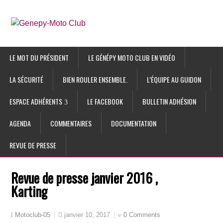
LE MOT DU PRÉSIDENT
LE GÉNÉPY MOTO CLUB EN VIDÉO
LA SÉCURITÉ
BIEN ROULER ENSEMBLE.
L’ÉQUIPE AU GUIDON
ESPACE ADHÉRENTS
LE FACEBOOK
BULLETIN ADHÉSION
AGENDA
COMMENTAIRES
DOCUMENTATION
REVUE DE PRESSE
Revue de presse janvier 2016 ,
Karting
janvier 10, 2017
0 Comments
Motoclub-05