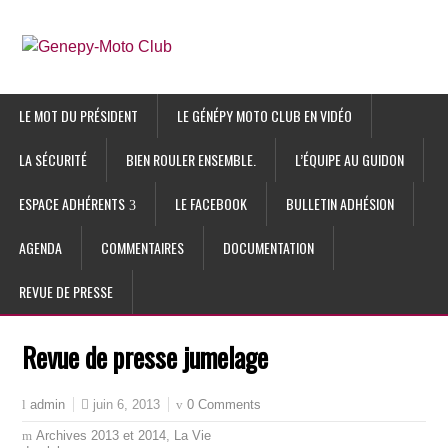
LE MOT DU PRÉSIDENT
LE GÉNÉPY MOTO CLUB EN VIDÉO
LA SÉCURITÉ
BIEN ROULER ENSEMBLE.
L’ÉQUIPE AU GUIDON
ESPACE ADHÉRENTS
LE FACEBOOK
BULLETIN ADHÉSION
AGENDA
COMMENTAIRES
DOCUMENTATION
REVUE DE PRESSE
Revue de presse jumelage
juin 6, 2013
0 Comments
admin
Archives 2013 et 2014
,
La Vie