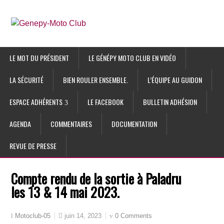
LE MOT DU PRÉSIDENT
LE GÉNÉPY MOTO CLUB EN VIDÉO
LA SÉCURITÉ
BIEN ROULER ENSEMBLE.
L’ÉQUIPE AU GUIDON
ESPACE ADHÉRENTS
LE FACEBOOK
BULLETIN ADHÉSION
AGENDA
COMMENTAIRES
DOCUMENTATION
REVUE DE PRESSE
Compte rendu de la sortie à Paladru
les 13 & 14 mai 2023.
juin 14, 2023
0 Comments
Motoclub-05