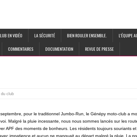
LUB EN VIDÉO
LA SÉCURITÉ
BIEN ROULER ENSEMBLE.
L’ÉQUIPE 
COMMENTAIRES
DOCUMENTATION
REVUE DE PRESSE
 du club
septembre, pour le traditionnel Jumbo-Run, le Génépy moto-club a mob
voi. Malgré la pluie incessante, nous nous sommes lancés sur les routes 
foyer APF des moments de bonheurs. Les résidents toujours souriants et 
ec impatience et aucun ne manquait au départ malgré la pluie. La pre