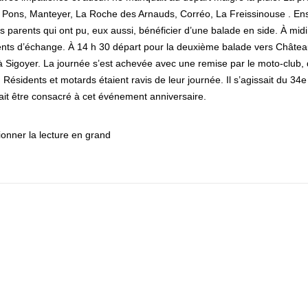
es Pons, Manteyer, La Roche des Arnauds, Corréo, La Freissinouse . Ens
parents qui ont pu, eux aussi, bénéficier d’une balade en side. À mid
ts d’échange. À 14 h 30 départ pour la deuxième balade vers Châteauv
à Sigoyer. La journée s’est achevée avec une remise par le moto-club
s. Résidents et motards étaient ravis de leur journée. Il s’agissait du 
ait être consacré à cet événement anniversaire.
tionner la lecture en grand