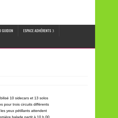
AU GUIDON
ESPACE ADHÉRENTS
ilisé 10 sidecars et 13 solos
pour trois circuits différents
les yeux pétillants attendent
mière balade partit à 10 h 00