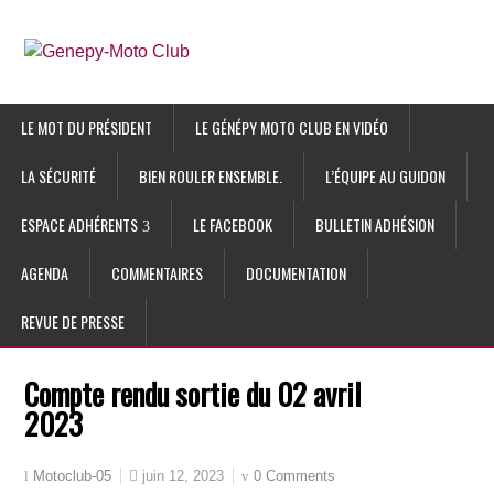
LE MOT DU PRÉSIDENT
LE GÉNÉPY MOTO CLUB EN VIDÉO
LA SÉCURITÉ
BIEN ROULER ENSEMBLE.
L’ÉQUIPE AU GUIDON
ESPACE ADHÉRENTS
LE FACEBOOK
BULLETIN ADHÉSION
AGENDA
COMMENTAIRES
DOCUMENTATION
REVUE DE PRESSE
Compte rendu sortie du 02 avril
2023
juin 12, 2023
0 Comments
Motoclub-05