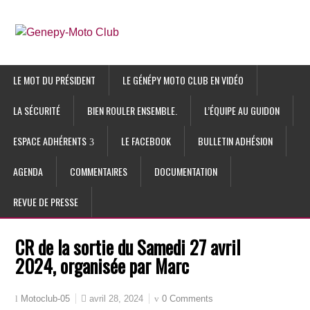
LE MOT DU PRÉSIDENT
LE GÉNÉPY MOTO CLUB EN VIDÉO
LA SÉCURITÉ
BIEN ROULER ENSEMBLE.
L’ÉQUIPE AU GUIDON
ESPACE ADHÉRENTS
LE FACEBOOK
BULLETIN ADHÉSION
AGENDA
COMMENTAIRES
DOCUMENTATION
REVUE DE PRESSE
CR de la sortie du Samedi 27 avril
2024, organisée par Marc
avril 28, 2024
0 Comments
Motoclub-05