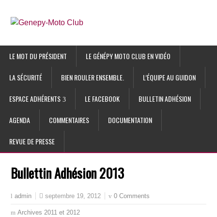
LE MOT DU PRÉSIDENT
LE GÉNÉPY MOTO CLUB EN VIDÉO
LA SÉCURITÉ
BIEN ROULER ENSEMBLE.
L’ÉQUIPE AU GUIDON
ESPACE ADHÉRENTS
LE FACEBOOK
BULLETIN ADHÉSION
AGENDA
COMMENTAIRES
DOCUMENTATION
REVUE DE PRESSE
Bullettin Adhésion 2013
septembre 19, 2012
0 Comments
admin
Archives 2011 et 2012