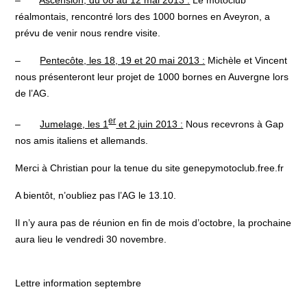
–
Ascension, du 08 au 12 mai 2013 :
Le motoclub
réalmontais, rencontré lors des 1000 bornes en Aveyron, a
prévu de venir nous rendre visite.
–
Pentecôte, les 18, 19 et 20 mai 2013 :
Michèle et Vincent
nous présenteront leur projet de 1000 bornes en Auvergne lors
de l’AG.
er
–
Jumelage, les 1
et 2 juin 2013 :
Nous recevrons à Gap
nos amis italiens et allemands.
Merci à Christian pour la tenue du site genepymotoclub.free.fr
A bientôt, n’oubliez pas l’AG le 13.10.
Il n’y aura pas de réunion en fin de mois d’octobre, la prochaine
aura lieu le vendredi 30 novembre.
Lettre information septembre