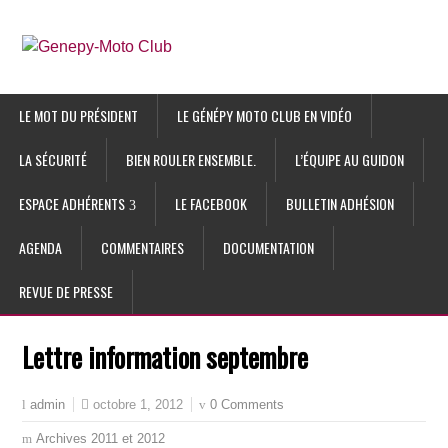
LE MOT DU PRÉSIDENT
LE GÉNÉPY MOTO CLUB EN VIDÉO
LA SÉCURITÉ
BIEN ROULER ENSEMBLE.
L’ÉQUIPE AU GUIDON
ESPACE ADHÉRENTS
LE FACEBOOK
BULLETIN ADHÉSION
AGENDA
COMMENTAIRES
DOCUMENTATION
REVUE DE PRESSE
Lettre information septembre
octobre 1, 2012
0 Comments
admin
Archives 2011 et 2012