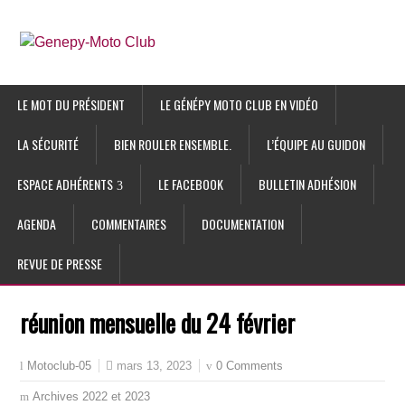
LE MOT DU PRÉSIDENT
LE GÉNÉPY MOTO CLUB EN VIDÉO
LA SÉCURITÉ
BIEN ROULER ENSEMBLE.
L’ÉQUIPE AU GUIDON
ESPACE ADHÉRENTS
LE FACEBOOK
BULLETIN ADHÉSION
AGENDA
COMMENTAIRES
DOCUMENTATION
REVUE DE PRESSE
réunion mensuelle du 24 février
mars 13, 2023
0 Comments
Motoclub-05
Archives 2022 et 2023